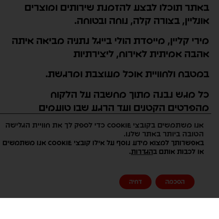
באתר תוכלו לבצע להזמנת שירותים ומוצרים
אונליין, בצורה קלה, נוחה ובטוחה.
מירי קליין, מייסדת הולי בייגל נתניה מביאה איתה
אהבה אמיתית לאירוח, ליצירתיות
במטבח ולחוויית אוכל מעוצבת ומרגשת.
כל מגש נבנה מתוך מחשבה על הלקוח
מהפרטים הקטנים ועד הרגע שבו טועמים
ומחייכים.
אנו משתמשים בקובצי Cookie כדי לספק לך את חוויית הגלישה
הטובה ביותר באתר שלנו.
פתיח:
באפשרותך למצוא מידע נוסף על אילו קובצי Cookie אנו משתמשים
.
או לכבות אותם ב
הגדרות
התקנון נועד להסביר בצורה פשוטה וברורה את
תנאי השימוש באתר.
הסכמה
דחיה
השימוש באתר או ביצוע הזמנה דרכו מהווים
הסכמה מלאה לתנאי התקנון ולמדיניות הפרטיות.