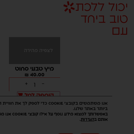
ל ללכת
 ביחד
לצפיה מהירה
לצפיה מהירה
לצפיה מ
מעדן צ'יה
מיץ טבעי סחוט
בקבוק ש
4.00
₪
40.00
₪
210.00
-
+
-
+
-
הוספה לסל
הוספה לסל
הוספה 
אנו משתמשים בקובצי Cookie כדי לספק לך את חוויית הגלישה ה
ביותר באתר שלנו.
באפשרותך למצוא מידע נוסף על אילו קובצי Cookie אנו 
.
אותם ב
הגדרות