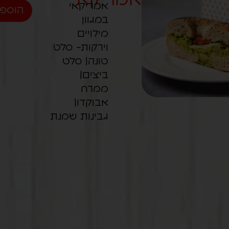
אמריקאי
הוספה
במגוון
מילויים
וירקות- סלט
טונה| סלט
ביצים|
ממרח
אבוקדו|
גבינות שמנת