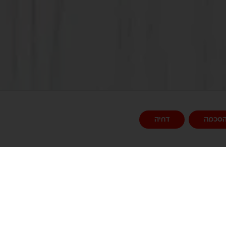
סכמה
דחיה