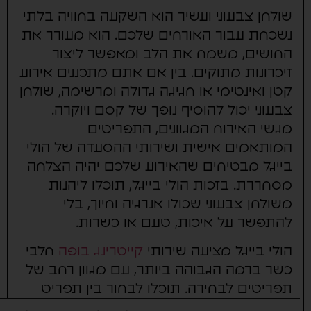
שולחן צבעוני ועשיר הוא השקעה בחוויה בלתי
נשכחת עבור האורחים שלכם. הוא מעורר את
החושים, משמח את הלב ומאפשר ליצור
זיכרונות מתוקים. בין אם אתם מתכננים אירוע
קטן ואינטימי או חגיגה גדולה ומרשימה, שולחן
צבעוני יכול להוסיף נופך של קסם ויוקרה.
מגשי האירוח המגוונים, התפריטים
המותאמים אישית ושירותי ההסעדה של הולי
בייגל מבטיחים שהאירוע שלכם יהיה הצלחה
מסחררת. בזכות הולי בייגל, תוכלו ליהנות
משולחן צבעוני שכולו אנרגיה וחיוך, בלי
להתפשר על איכות, טעם או כשרות.
הולי בייגל מציעה שירותי
קייטרינג בופה
חלבי
כשר ברמה הגבוהה ביותר, עם מגוון רחב של
תפריטים לבחירה. תוכלו לבחור בין תפריט
פינגר פוד מסוגנן, בראנץ' בופה מרענן,