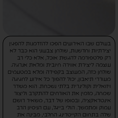
בעולם שבו האירועים הפכו להזדמנות להפגין
יצירתיות וחדשנות, שולחן צבעוני הוא כבר לא
רק פלטפורמה להגשת אוכל, אלא כלי רב
עוצמה ליצירת אווירה חיובית ומלאת אנרגיה.
שולחן כזה, המעוצב בקפידה ומלא במטעמים
מעוררי תיאבון, יכול להפוך כל אירוע לחגיגה
ויזואלית וקולינרית בלתי נשכחת. הוא משדר
שמחה, מזמין את האורחים להתקרב וליצור
אינטראקציה, ובסופו של דבר, משאיר רושם
עמוק ומתמשך. הולי בייגל, עם הניסיון הרב
שלה בתחום הקייטרינג החלבי, מבינה את