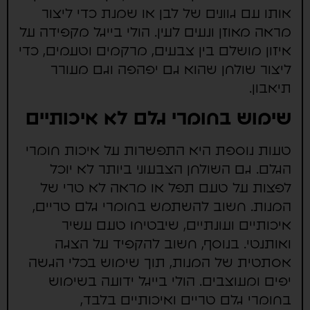
אותו עם גוונים של לבן או שמנת כדי ליצור
מראה מאוזן ונעים לעין. הולי בייגל מקפידה על
איזון מושלם בין צבעים, מרקמים וטעמים, כדי
ליצור שולחן שהוא גם יפהפה וגם מעורר
תיאבון.
שימוש בחומרי גלם לא איכותיים
טעות נוספת היא התפשרות על איכות חומרי
הגלם. גם השולחן הצבעוני ביותר לא יוכל
לפצות על טעם תפל או מראה לא טרי של
המנות. חשוב להשתמש בחומרי גלם טריים,
איכותיים ועונתיים, שיבטיחו טעם עשיר
ואותנטי. בנוסף, חשוב להקפיד על הצגה
אסתטית של המנות, תוך שימוש בכלי הגשה
יפים ומעוצבים. הולי בייגל ידועה בשימוש
בחומרי גלם טריים ואיכותיים בלבד,