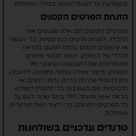
ובקפדנות על הצגת המנות בצורה מושלמת.
הזנחת הפרטים הקטנים
הפרטים הקטנים הם אלה שעושים את
ההבדל. הזנחת פרטים כמו מפיות, כלי הגשה
או קישוטים קטנים עלולה לפגום במראה
הכללי של השולחן. חשוב לבחור פרטים
המשלימים את הקונספט העיצובי של
השולחן, וליצור אווירה נעימה ומזמינה. לדוגמה,
ניתן להוסיף פרחים טריים, נרות ריחניים או
כרטיסיות שם מעוצבות כדי להעניק לשולחן
מראה אישי ומיוחד. הולי בייגל שמה דגש על
כל הפרטים הקטנים, כדי ליצור חוויה קולינרית
מושלמת.
טרנדים עדכניים בשולחנות