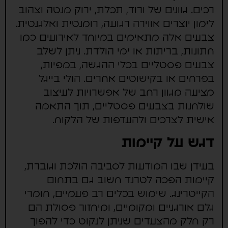
רכים. גוונים של ורוד, תכלת, ירוק מנטה וצהוב
לימון יוצרים אווירה רגועה, רומנטית ואלגנטית.
צבעים אלה מתאימים במיוחד לאירועים כמו
חתונות, בריתות או ימי הולדת. ניתן לשלב
צבעים פסטליים בכלי ההגשה, במפיות,
בפרחים או בקישוטים אחרים. הולי בייגל
מציעה מגוון רחב של אפשרויות לעיצוב
שולחנות בצבעים פסטליים, תוך התאמה
אישית לצרכים ולהעדפות של הלקוח.
דגש על קיימות
בעידן שבו המודעות לסביבה הולכת וגוברת,
קיימות הפכה לטרנד חשוב גם בתחום
הקייטרינג. שימוש בכלים רב פעמיים, חומרי
גלם אורגניים ומקומיים, ומיחזור פסולת הם
רק חלק מהצעדים שניתן לנקוט כדי להפוך