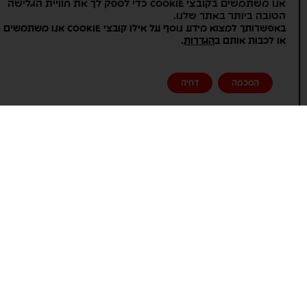
אנו משתמשים בקובצי Cookie כדי לספק לך את חוויית הגלישה
תפריט הולי קלאסיק עם מנות חמות קלילות,
הטובה ביותר באתר שלנו.
באפשרותך למצוא מידע נוסף על אילו קובצי Cookie אנו משתמשים
או תפריט הולי דלוקס עשיר ומרשים. בנוסף,
.
או לכבות אותם ב
הגדרות
תוכלו להוסיף עמדות פינוקים עם הכנה בלייב
של הפתעות קולינריות שכולם יזכרו.
הסכמה
דחיה
בחירה בהולי בייגל היא בחירה באיכות, שירות
ואמינות. הצוות המקצועי של החברה ילווה
אתכם לאורך כל הדרך, החל משלב התכנון
ועד לביצוע האירוע, וידאג לכל הפרטים
הקטנים כדי להבטיח שהאירוע שלכם יהיה
מושלם. עם הולי בייגל, תוכלו להיות בטוחים
שהאורחים שלכם ייהנו מחוויה קולינרית בלתי
נשכחת, שתשאיר להם טעם של עוד.
השקעה בשולחן צבעוני ועשיר אינה רק עניין
של טעם, אלא גם של אווירה. שולחן מעוצב
בקפידה יכול להפוך כל אירוע לחגיגה ויזואלית