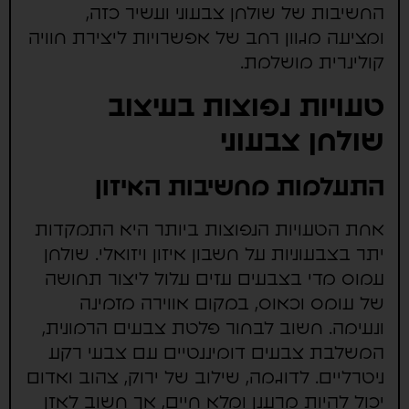
החשיבות של שולחן צבעוני ועשיר כזה,
ומציעה מגוון רחב של אפשרויות ליצירת חוויה
קולינרית מושלמת.
טעויות נפוצות בעיצוב
שולחן צבעוני
התעלמות מחשיבות האיזון
אחת הטעויות הנפוצות ביותר היא התמקדות
יתר בצבעוניות על חשבון איזון ויזואלי. שולחן
עמוס מדי בצבעים עזים עלול ליצור תחושה
של עומס וכאוס, במקום אווירה מזמינה
ונעימה. חשוב לבחור פלטת צבעים הרמונית,
המשלבת צבעים דומיננטיים עם צבעי רקע
ניטרליים. לדוגמה, שילוב של ירוק, צהוב ואדום
יכול להיות מרענן ומלא חיים, אך חשוב לאזן