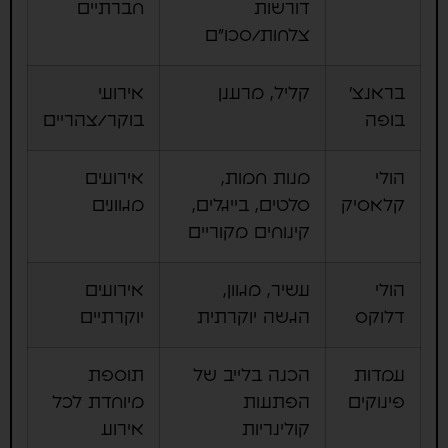
דורשות
חברתיים
צלחות/סכו"ם
בראנצ'
קליל, מרענן
אירועי
בופה
בוקר/צהריים
הולי
מנות חמות,
אירועים
קלאסיק
סלטים, בייגלים,
מגוונים
קינוחים מקוריים
הולי
עשיר, מגוון,
אירועים
דלוקס
הגשה יוקרתית
יוקרתיים
עמדות
הכנה בלייב של
תוספת
פינוקים
הפתעות
מיוחדת לכל
קולינריות
אירוע