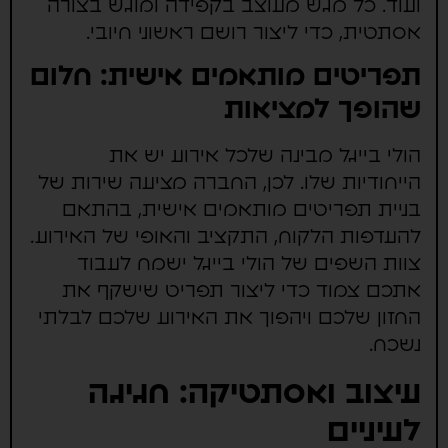
ועוד. כל מגש מעוצב בקפידה ומוגש בצורה
אסתטית, כדי ליצור רושם ראשוני חיובי.
תפריטים מותאמים אישית: חלום
שהופך למציאות
הולי בייגל מבינה שלכל אירוע יש את
הייחודיות שלו. לכן, החברה מציעה שירות של
בניית תפריטים מותאמים אישית, בהתאם
להעדפות הלקוח, התקציב והאופי של האירוע.
צוות השפים של הולי בייגל ישמח לעבוד
אתכם צמוד כדי ליצור תפריט שישקף את
החזון שלכם ויהפוך את האירוע שלכם לבלתי
נשכח.
עיצוב ואסתטיקה: חגיגה
לעיניים