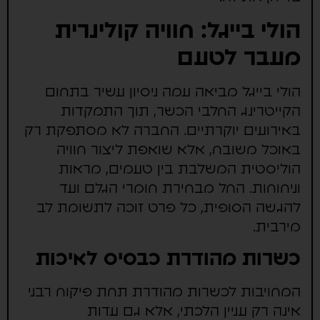
הולי בייגל: חוויה קולינרית
מעבר לטעם
הולי בייגל מביאה עמה ניסיון עשיר בתחום
הקייטרינג החלבי הכשר, תוך התמקדות
באירועים יוקרתיים. החברה לא מסתפקת רק
באוכל משובח, אלא שואפת ליצור חוויה
הוליסטית המשלבת בין טעמים, מראות
וניחוחות. החל מבחירת חומרי הגלם ועד
להגשה הסופית, כל פרט זוכה לתשומת לב
מירבית.
כשרות מהודרת כבסיס לאיכות
המחויבות לכשרות מהודרת תחת פיקוח רבני
אינה רק עניין הלכתי, אלא גם עדות