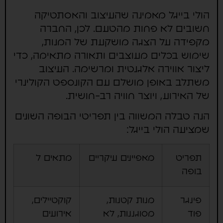
הולי בייגל מאמינה שהעיצוב והאסתטיקה
חשובים לא פחות מהטעם. לכן, החברה
מקפידה על הצגה מושקעת של המנות,
שימוש בכלים מעוצבים ותאורה מתאימה, כדי
ליצור אווירה אלגנטית ומרשימה. העיצוב
משתלב באופן מושלם עם הקונספט הקולינרי
של האירוע, ויוצר חוויה רב-חושית.
הנה טבלה המשווה בין תפריטי הבופה השונים
שמציעה הולי בייגל:
תפריט
מאפיינים עיקריים
מתאים ל
בופה
פינגר
מנות קטנות,
קוקטיילים,
פוד
מסוגננות, לא
אירועים