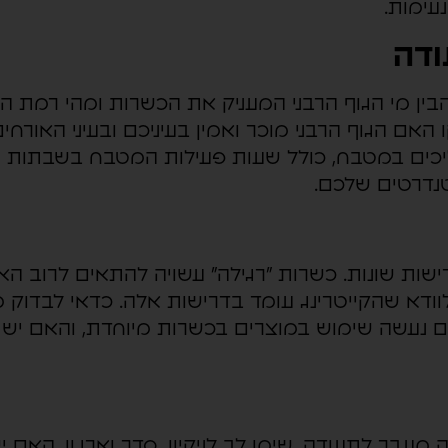
עימות.
ודה
ן מי הגוף הרבני המעניק את הכשרות ומהי רמת הה
 האם הגוף הרבני מוכר ואמין בעיניכם ובעיני האורח
ליכים במטבח, כולל שעות פעילות המטבח בשבתות 
נדרטים שלכם.
ישות שונות. כשרות "רגילה" עשויה להתאים לרוב ה
ודא שהקייטרינג עומד בדרישות אלה. כדאי לבדוק 
נעשה שימוש במוצרים בכשרות מיוחדת, והאם יש ה
מעבר לתעודה. שימו לב לניקיון, סדר וארגון. האם י