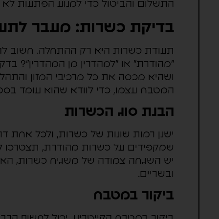
התשלום והביטול כדי למנוע הפתעות לא נ
בדיקת כשרות: מעבר לתע
תעודת כשרות היא רק ההתחלה. חשוב להבי
"מהודרת" או "למהדרין מן המהדרין"? בדקו
ושהיא מכסה את כל מרכיבי המזון והתה
המטבח עצמו, כדי לוודא שהוא עומד בסט
הבנת סוג הכשרות
ישנן רמות שונות של כשרות, ולכל אחת דר
שמקפידים על כשרות מהודרת, תצטרכו לו
יש השגחה צמודה של משגיח כשרות, האם 
ובשריים.
ביקור במטבח
ביקור במטבח הקייטרינג יכול לחשוף הרבה 