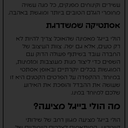
עשירים וקינוחים מפנקים, כל מנה עשויה
מחומרי הגלם הטובים ביותר ומוגשת באהבה.
אסתטיקה שמשדרגת
הולי בייגל מאמינה שהאוכל צריך להיות לא
רק טעים, אלא גם יפה. צוות העיצוב של
החברה עובד בשיתוף פעולה הדוק עם
השפים כדי ליצור מנות מעוצבות ומזמינות,
המוגשות בכלים יוקרתיים ובאופן אסתטי
במיוחד. ההקפדה על הפרטים הקטנים היא זו
שעושה את ההבדל והופכת את האירוע
שלכם למיוחד במינו.
מה הולי בייגל מציעה?
הולי בייגל מציעה מגוון רחב של שירותי
קייטרינג, המותאמים לצרכים הייחודיים של