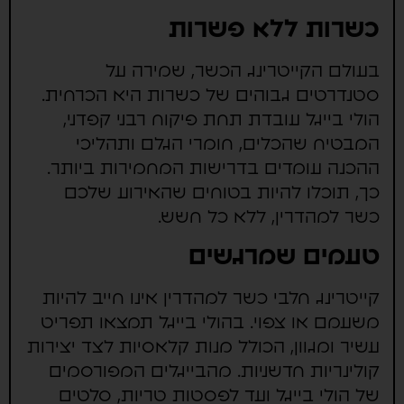
כשרות ללא פשרות
בעולם הקייטרינג הכשר, שמירה על
סטנדרטים גבוהים של כשרות היא הכרחית.
הולי בייגל עובדת תחת פיקוח רבני קפדני,
המבטיח שהכלים, חומרי הגלם ותהליכי
ההכנה עומדים בדרישות המחמירות ביותר.
כך, תוכלו להיות בטוחים שהאירוע שלכם
כשר למהדרין, ללא כל חשש.
טעמים שמרגשים
קייטרינג חלבי כשר למהדרין אינו חייב להיות
משעמם או צפוי. בהולי בייגל תמצאו תפריט
עשיר ומגוון, הכולל מנות קלאסיות לצד יצירות
קולינריות חדשניות. מהבייגלים המפורסמים
של הולי בייגל ועד לפסטות טריות, סלטים