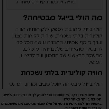
טרייה או עמדת קינוחים מיוחדת.
מה הולי בייגל מבטיחה?
הולי בייגל מחויבת לספק ללקוחותיה חוויה
קולינרית בלתי נשכחת, שירות לקוחות מצוין
וערך מוסף אמיתי. החברה עושה הכל כדי
להבטיח שהאירוע שלכם יהיה מושלם,
מהשלב הראשוני של התכנון ועד לביצוע
הסופי.
חוויה קולינרית בלתי נשכחת
הולי בייגל מבטיחה אוכל טעים ומגוון, המוגש
באווירה נעימה ומזמינה. השפים של החברה
אנו משתמשים בקובצי Cookie כדי לספק לך את חוויית הגלישה
משקיעים מחשבה רבה בכל מנה, תוך שימוש
הטובה ביותר באתר שלנו.
בחומרי הגלם הטובים ביותר וטכניקות בישול
באפשרותך למצוא מידע נוסף על אילו קובצי Cookie אנו משתמשים
.
או לכבות אותם ב
הגדרות