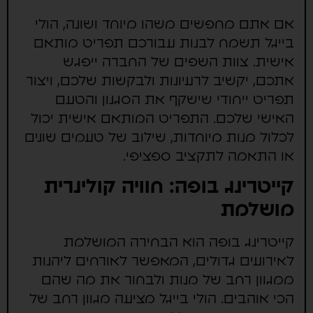
אם אתם מחפשים משהו מיוחד ושונה, הולי
בייגל תשמח לבנות עבורכם תפריט מותאם
אישית. צוות השפים של החברה ייפגש
אתכם, יקשיב לרעיונות ולבקשות שלכם, ויצור
תפריט ייחודי שישקף את הסגנון והטעם
האישי שלכם. התפריט המותאם אישית יכול
לכלול מנות מיוחדות, שילוב של טעמים שונים
או התאמה לתקציב ספציפי.
קייטרינג בופה: חוויה קולינרית
מושלמת
קייטרינג בופה הוא הבחירה המושלמת
לאירועים גדולים, המאפשר לאורחים ליהנות
ממגוון רחב של מנות ולבחור את מה שהם
הכי אוהבים. הולי בייגל מציעה מגוון רחב של