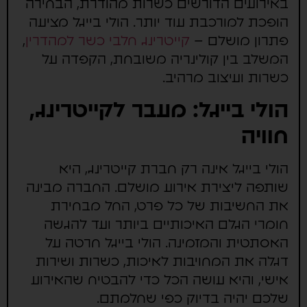
באירועים הדורשים כשרות מהודרת, הבחירה
הופכת למורכבת עוד יותר. הולי בייגל מציעה
פתרון מושלם –
קייטרינג חלבי כשר למהדרין
,
המשלב בין קולינריה משובחת, הקפדה על
כשרות ועיצוב מרהיב.
הולי בייגל: מעבר לקייטרינג,
חוויה
הולי בייגל אינה רק חברת קייטרינג, היא
שותפה ליצירת אירוע מושלם. החברה מבינה
את החשיבות של כל פרט, החל מבחירת
חומרי הגלם האיכותיים ביותר ועד להגשה
האסתטית והמזמינה. הולי בייגל חרטה על
דגלה את המחויבות לאיכות, כשרות ושירות
אישי, והיא עושה הכל כדי להבטיח שהאירוע
שלכם יהיה בדיוק כפי שחלמתם.