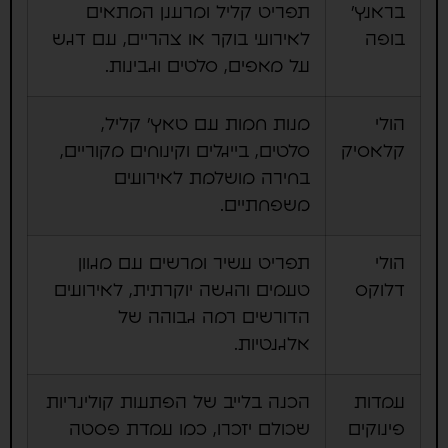
בראנץ'
תפריט קליל ומרענן המתאים
בופה
לאירועי בוקר או צהריים, עם דגש
על מאפים, סלטים וגבינות.
הולי
מנות חמות עם טאץ' קליל,
קלאסיק
סלטים, בייגלים וקינוחים מקוריים,
בחירה מושלמת לאירועים
משפחתיים.
הולי
תפריט עשיר ומרשים עם מגוון
דלוקס
טעמים והגשה יוקרתית, לאירועים
הדורשים רמה גבוהה של
אלגנטיות.
עמדות
הכנה בלייב של הפתעות קולינריות
פינוקים
שכולם יזכרו, כמו עמדת פסטה