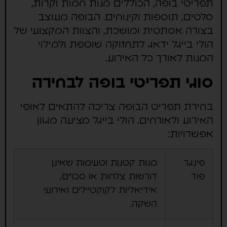
תפריטי בופה, הכוללים מנות חמות וקרות,
סלטים, תוספות וקינוחים. הבופה מעוצב
בצורה אסתטית ומושכת, והצוות המקצועי של
הולי בייגל ידאג לתחזוקה שוטפת ולמילוי
המנות לאורך כל האירוע.
סוגי תפריטי בופה לבחירה
בחירת תפריט הבופה צריכה להתאים לאופי
האירוע ולאורחים. הולי בייגל מציעה מגוון
אפשרויות:
פינגר
מנות קטנות וטעימות שאינן
פוד
דורשות צלחות או סכו"ם,
אידיאליות לקוקטיילים ואירועי
השקה.