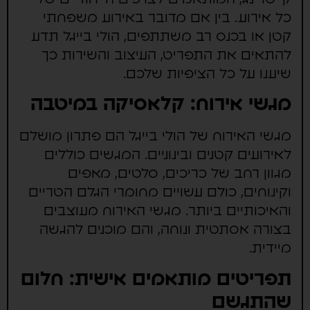
כל אירוע. בין אם מדובר באירוע משפחתי
קטן או בכנס רב משתתפים, הולי בייגל תדע
להתאים את התפריט, העיצוב והשירות כך
שיענו על כל הציפיות שלכם.
מגשי אירוח: קלאסיקה במיטבה
מגשי האירוח של הולי בייגל הם פתרון מושלם
לאירועים קטנים ובינוניים. המגשים כוללים
מגוון רחב של כריכים, סלטים, מאפים
וקינוחים, כולם עשויים מחומרי הגלם הטריים
והאיכותיים ביותר. מגשי האירוח מעוצבים
בצורה אסתטית ונוחה, והם מוכנים להגשה
מיידית.
תפריטים מותאמים אישית: חלום
שהתגשם