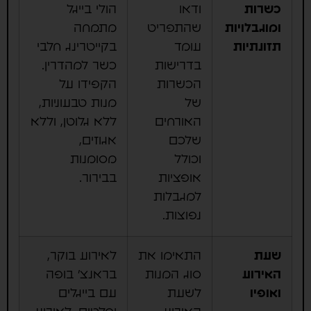
כשרות
ודאו
הולי בייגל
ומוגבלויות
שהתפריט
מתמחה
תזונתיות
עומד
בקייטרינג חלבי
בדרישות
כשר למהדרין.
הכשרות
הקפידו על
של
מנות טבעוניות,
האורחים
ללא גלוטן, וללא
שלכם
אגוזים,
וכולל
מסומנות
אופציות
בבירור.
למגבלות
נפוצות.
שעת
התאימו את
לאירוע בוקר,
האירוע
סוג המנות
בראנצ' בופה
ואופיו
לשעת
עם בייגלים