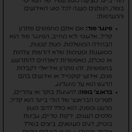
הולי בייגל מציעה מגוון עשיר של תפריטי
בופה, הנותנים מענה לכל סוגי האירועים
וההעדפות:
פינגר פוד:
אם אתם מחפשים פתרון
קליל, אלגנטי ולא מחייב, הפינגר פוד הוא
הבחירה המושלמת. מנות קטנות,
מסוגננות וטעימות שלא דורשות צלחות
או סכו"ם, מאפשרות לאורחים להתרועע
בחופשיות. זהו פתרון אידיאלי לקבלות
פנים, אירועי קוקטייל או אירועים בהם
הדגש הוא על מינגלינג.
בראנצ' בופה:
לחגיגות בוקר או צהריים,
תפריט הבראנצ' של הולי בייגל הוא קליל,
מרענן ומפנק. הוא כולל לרוב מגוון
סלטים רעננים, ירקות טריים, גבינות
בוטיק, דגים מעושנים, ביצים בשלל