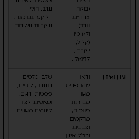
האירוע
וסלטים. לאירוע
(בוקר,
ערב, הולי
צהריים,
דלוקס עם מנות
ערב)
עיקריות עשירות.
ולאופיו
(קליל,
יוקרתי,
קז'ואל).
גיוון ואיזון
ודאו
שלבו סלטים
שהתפריט
רעננים, קישים,
מגוון
פסטות, דגים,
מבחינת
ומאפים, לצד
טעמים,
קינוחים מגוונים.
מרקמים
וצבעים,
וכולל איזון