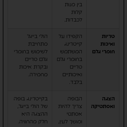
בין מנות
קלות
לכבדות.
טריות
הקפידו על
הולי בייגל
ואיכות
קייטרינג
מתחייבת
חומרי גלם
המשתמש
לשימוש בחומרי
בחומרי גלם
גלם טריים
טריים
ובקרת איכות
ואיכותיים
מחמירה.
בלבד.
הצגה
הבופה
בקייטרינג בופה
ואסתטיקה
צריך להיות
של הולי בייגל,
אסתטי
ההצגה היא
ומושך לעין,
חלק מהחוויה.