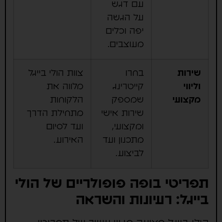
עם דגש
על הגשה
יפה וכלים
מעוצבים.
שירות
בחרו
צוות הולי בייגל
וליווי
קייטרינג
מלווה את
מקצועי
שמספק
הלקוחות
שירות אישי
מתחילת הדרך
ומקצועי,
ועד לסיום
מתכנון ועד
האירוע.
לביצוע.
תפריטי בופה פופולריים של הולי
בייגל: רעיונות והשראה