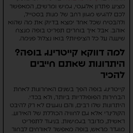
מציע פתרון אלגנטי, גמיש ומרשים, המאפשר
לכם להגיש מגוון רחב של מנות בסטייל,
ולהבטיח שכל אחד ימצא בדיוק את מה שהוא
אוהב. אבל איך בוחרים תפריט בופה מנצח
שיענה על כל הציפיות? בואו נצלול פנימה.
למה דווקא קייטרינג בופה?
היתרונות שאתם חייבים
להכיר
קייטרינג בופה הפך בשנים האחרונות לאחת
הבחירות הפופולריות ביותר, ולא בכדי.
היתרונות שלו רבים, והם נוגעים לא רק להיבט
הקולינרי אלא גם לחוויה הכוללת של האירוע.
ראשית, מדובר בגמישות. בניגוד לתפריט
מוגדר מראש, בופה מאפשר לאורחים לבחור