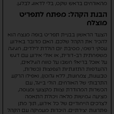
מהאורחים בראש שקט, בלי לדאוג לבלגן.
הבנת הקהל: מפתח לתפריט
מוצלח
הצעד הראשון בבניית תפריט בופה מנצח הוא
להכיר את הקהל שלכם. האם מדובר באירוע
עסקי רשמי, מסיבת יום הולדת לילדים, חגיגה
משפחתית רב-דורית, או אולי אירוע עם דגש
על אוכל בריא? חשבו על טווח הגילאים,
ההעדפות התזונתיות הנפוצות (כשרות,
טבעונות, צמחונות, ללא גלוטן), ואפילו הרקע
התרבותי של האורחים. הולי בייגל, עם
הכשרות המהודרת וצוות מקצועי ומנוסה,
מציעה גמישות מלאה ויכולת התאמה
לצרכים הייחודיים של כל אירוע, תוך מתן
פתרונות יצירתיים. היכרות מעמיקה עם הקהל