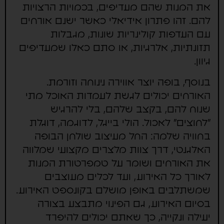
את המנות שהם מעדיפים, בכמויות הרצויות
להם. זהו פתרון אידיאלי כאשר ישנם אורחים
עם העדפות קולינריות שונות, מגבלות
תזונתיות, אלרגיות, או סתם כאלו שמעדיפים
גיוון.
בנוסף, בופה יוצר אווירה נינוחה וזורמת.
האורחים יכולים לגשת לעמדות האוכל מתי
שנוח להם, בקצב שלהם, בלי להרגיש
"לחוצים" לאכול. הולי בייגל, לדוגמה, דוגלת
בחוויה שלמה: החל מעיצוב שולחן הבופה
האלגנטי, דרך צוות מלצרים מקצועי שמלווה
את האורחים ושומר על טמפרטורת המנות
לאורך כל האירוע, ועד לכלים מעוצבים
שמשתלבים באופן מושלם בקונספט האירוע.
בסיום האירוע, גם הפינוי מתבצע בצורה
יעילה ונקייה, כך שאתם יכולים להיפרד