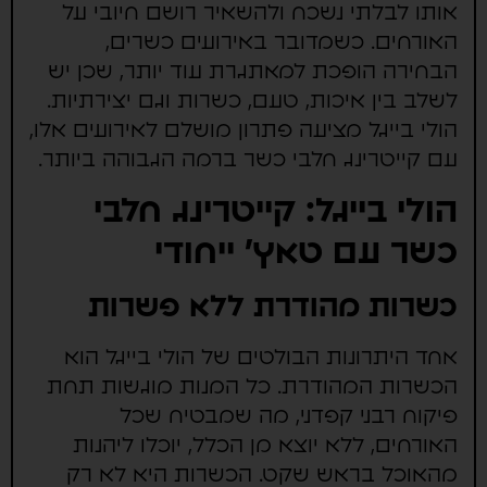
אותו לבלתי נשכח ולהשאיר רושם חיובי על
האורחים. כשמדובר באירועים כשרים,
הבחירה הופכת למאתגרת עוד יותר, שכן יש
לשלב בין איכות, טעם, כשרות וגם יצירתיות.
הולי בייגל מציעה פתרון מושלם לאירועים אלו,
עם קייטרינג חלבי כשר ברמה הגבוהה ביותר.
הולי בייגל: קייטרינג חלבי
כשר עם טאץ' ייחודי
כשרות מהודרת ללא פשרות
אחד היתרונות הבולטים של הולי בייגל הוא
הכשרות המהודרת. כל המנות מוגשות תחת
פיקוח רבני קפדני, מה שמבטיח שכל
האורחים, ללא יוצא מן הכלל, יוכלו ליהנות
מהאוכל בראש שקט. הכשרות היא לא רק