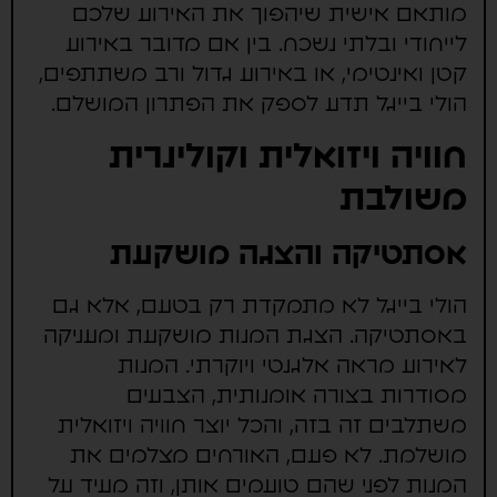
מותאם אישית שיהפוך את האירוע שלכם
לייחודי ובלתי נשכח. בין אם מדובר באירוע
קטן ואינטימי, או באירוע גדול ורב משתתפים,
הולי בייגל תדע לספק את הפתרון המושלם.
חוויה ויזואלית וקולינרית
משולבת
אסתטיקה והצגה מושקעת
הולי בייגל לא מתמקדת רק בטעם, אלא גם
באסתטיקה. הצגת המנות מושקעת ומעניקה
לאירוע מראה אלגנטי ויוקרתי. המנות
מסודרות בצורה אומנותית, הצבעים
משתלבים זה בזה, והכל יוצר חוויה ויזואלית
מושלמת. לא פעם, האורחים מצלמים את
המנות לפני שהם טועמים אותן, וזה מעיד על