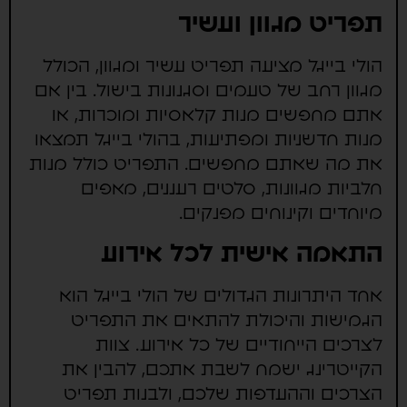
תפריט מגוון ועשיר
הולי בייגל מציעה תפריט עשיר ומגוון, הכולל
מגוון רחב של טעמים וסגנונות בישול. בין אם
אתם מחפשים מנות קלאסיות ומוכרות, או
מנות חדשניות ומפתיעות, בהולי בייגל תמצאו
את מה שאתם מחפשים. התפריט כולל מנות
חלביות מגוונות, סלטים רעננים, מאפים
מיוחדים וקינוחים מפנקים.
התאמה אישית לכל אירוע
אחד היתרונות הגדולים של הולי בייגל הוא
הגמישות והיכולת להתאים את התפריט
לצרכים הייחודיים של כל אירוע. צוות
הקייטרינג ישמח לשבת אתכם, להבין את
הצרכים וההעדפות שלכם, ולבנות תפריט