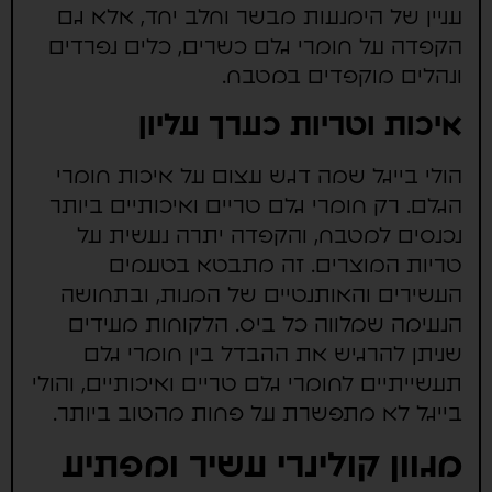
עניין של הימנעות מבשר וחלב יחד, אלא גם
הקפדה על חומרי גלם כשרים, כלים נפרדים
ונהלים מוקפדים במטבח.
איכות וטריות כערך עליון
הולי בייגל שמה דגש עצום על איכות חומרי
הגלם. רק חומרי גלם טריים ואיכותיים ביותר
נכנסים למטבח, והקפדה יתרה נעשית על
טריות המוצרים. זה מתבטא בטעמים
העשירים והאותנטיים של המנות, ובתחושה
הנעימה שמלווה כל ביס. הלקוחות מעידים
שניתן להרגיש את ההבדל בין חומרי גלם
תעשייתיים לחומרי גלם טריים ואיכותיים, והולי
בייגל לא מתפשרת על פחות מהטוב ביותר.
מגוון קולינרי עשיר ומפתיע