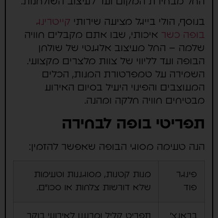
החל מבחירת המקום ועד לעיצוב השולחנות.
בנוסף, הולי בייגל מציעה שירותי
קייטרינג
בופה כשר
איכותי, שבו אתם מקבלים חוויה
שלמה – החל מעיצוב אלגנטי של שולחן
הבופה ועד לליווי של צוות מלצרים מקצועי.
השמירה על טמפרטורת המנות, הכלים
המעוצבים והפינוי היעיל בסיום האירוע
מבטיחים חוויה חלקה ומהנה.
תפריטי בופה לבחירה
הנה טעימה מסוגי הבופה שאפשר להזמין:
פינגר
מנות קטנות, מסוגננות וטעימות
פוד
שלא דורשות צלחות או סכו"ם.
בראנצ'
תפריט קליל ומרענן לאירועי בוקר