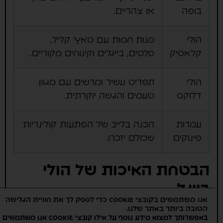
בופה
או צהריים.
הולי
מנות חמות עם טאץ' קליל,
קלאסיק
סלטים, בייגלים וקינוחים מקוריים.
הולי
תפריט עשיר ומרשים עם מגוון
דלוקס
טעמים והגשה יוקרתית.
עמדות
הכנה בלייב של הפתעות קולינריות
פינוקים
שכולם יזכרו.
הבטחת האיכות של הולי
בייגל
אנו משתמשים בקובצי Cookie כדי לספק לך את חוויית הגלישה
הטובה ביותר באתר שלנו.
הולי בייגל מבטיחה חוויה קולינרית בלתי
באפשרותך למצוא מידע נוסף על אילו קובצי Cookie אנו משתמשים