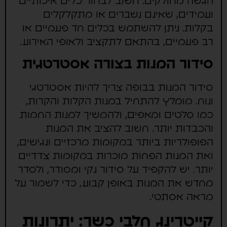
הגשה מחולקים. חשוב לבחור כלים איכותיים
ועמידים, שאינם נשברים או מתקלקלים
בקלות. ניתן להשתמש בכלים חד פעמיים או
רב פעמיים, בהתאם לתקציב ולאופי האירוע.
סידור המנות בצורה אסטרטגית
סידור המנות בבופה צריך להיות אסטרטגי
ונוח. מומלץ להתחיל במנות הקלות והקרות,
כמו סלטים ומאפים, ולהמשיך למנות החמות
והכבדות יותר. חשוב להציב את המנות
הפופולריות ביותר במקומות מרכזיים ונגישים,
ואת המנות הפחות מוכרות במקומות צדדיים
יותר. יש להקפיד על סידור נקי ומסודר, ולסדר
מחדש את המנות באופן קבוע, כדי לשמור על
מראה אסתטי.
קייטרינג חלבי כשר: יתרונות