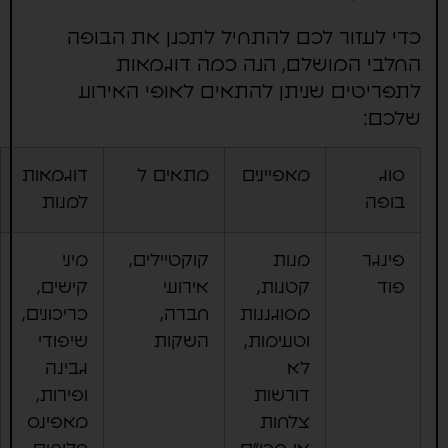
כדי לעזור לכם להתחיל לתכנן את הבופה
החלבי המושלם, הנה כמה דוגמאות
לתפריטים שניתן להתאים לאופי האירוע
שלכם:
סוג
מאפיינים
מתאים ל
דוגמאות
בופה
למנות
פינגר
מנות
קוקטיילים,
מיני
פוד
קטנות,
אירועי
קישים,
מסוגננות
חברה,
כריכונים,
וטעימות,
השקות
שיפודי
לא
גבינה
דורשות
ופירות,
צלחות
מאפינס