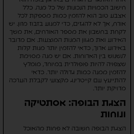
חישוב הכמויות הנכונות של כל מנה. כלל
אצבע טוב הוא להזמין כמות מספקת לכל
אורח, אך לא להגזים, כדי למנוע בזבוז מזון. יש
לקחת בחשבון את מספר האורחים, את משך
האירוע ואת מגוון המנות המוצעות. אם מדובר
באירוע ארוך, כדאי להזמין יותר מנות קלות
לנשנוש בין הארוחות. אם יש מנה מסוימת
שצפויה להיות פופולרית במיוחד, מומלץ
להזמין ממנה כמות גדולה יותר. כדאי
להתייעץ עם קייטרינג מקצועי לקבלת הערכה
מדויקת יותר.
הצגת הבופה: אסתטיקה
ונוחות
הצגת הבופה חשובה לא פחות מהאוכל