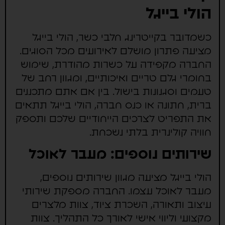
הולי בייגל
כשמדובר בקייטרינג חלבי כשר, הולי בייגל
מציעה פתרון מושלם לאירועים מכל הסוגים.
החברה מקפידה על כשרות מהודרת, שימוש
בחומרי גלם טריים ואיכותיים, ומגוון רחב של
טעמים וסגנונות בישול. בין אם אתם מתכננים
ברית, חתונה או כנס חברה, הולי בייגל תתאים
את התפריט לצרכים הייחודיים שלכם ותספק
חוויה קולינרית בלתי נשכחת.
שירותים נוספים: מעבר לאוכל
הולי בייגל מציעה מגוון שירותים נוספים,
מעבר לאוכל עצמו. החברה מספקת שירותי
עיצוב ותאורה, השכרת ציוד, צוות מלצרים
מקצועי וליווי אישי לאורך כל התהליך. צוות