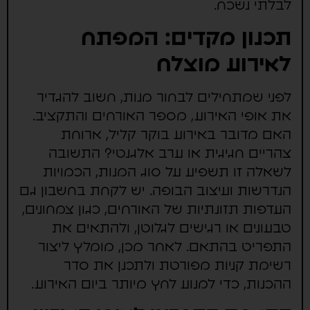
לבלתי נשכח.
תכנון מקדים: המפתח
לאירוע מוצלח
לפני שמתחילים לבחור מנות, חשוב להגדיר
את אופי האירוע, מספר האורחים והתקציב.
האם מדובר באירוע בוקר קליל, ארוחת
צהריים חגיגית או ערב אלגנטי? התשובה
לשאלה זו תשפיע על סוג המנות, הכמויות
הנדרשות ועיצוב הבופה. יש לקחת בחשבון גם
העדפות תזונתיות של האורחים, כגון צמחונים,
טבעונים או רגישים לגלוטן, ולהתאים את
התפריט בהתאם. לאחר מכן, מומלץ ליצור
רשימת קניות מפורטת ולתכנן את סדר
ההכנות, כדי למנוע לחץ מיותר ביום האירוע.