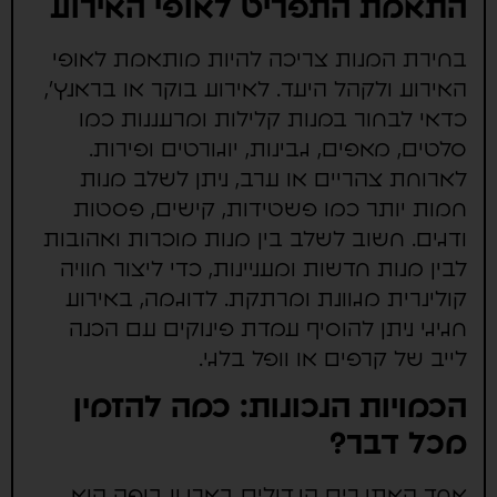
התאמת התפריט לאופי האירוע
בחירת המנות צריכה להיות מותאמת לאופי
האירוע ולקהל היעד. לאירוע בוקר או בראנץ',
כדאי לבחור במנות קלילות ומרעננות כמו
סלטים, מאפים, גבינות, יוגורטים ופירות.
לארוחת צהריים או ערב, ניתן לשלב מנות
חמות יותר כמו פשטידות, קישים, פסטות
ודגים. חשוב לשלב בין מנות מוכרות ואהובות
לבין מנות חדשות ומעניינות, כדי ליצור חוויה
קולינרית מגוונת ומרתקת. לדוגמה, באירוע
חגיגי ניתן להוסיף עמדת פינוקים עם הכנה
לייב של קרפים או וופל בלגי.
הכמויות הנכונות: כמה להזמין
מכל דבר?
אחד האתגרים הגדולים בארגון בופה הוא