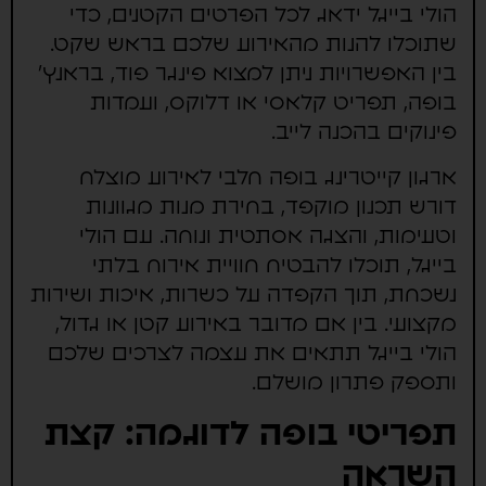
הולי בייגל ידאג לכל הפרטים הקטנים, כדי
שתוכלו להנות מהאירוע שלכם בראש שקט.
בין האפשרויות ניתן למצוא פינגר פוד, בראנץ'
בופה, תפריט קלאסי או דלוקס, ועמדות
פינוקים בהכנה לייב.
ארגון קייטרינג בופה חלבי לאירוע מוצלח
דורש תכנון מוקפד, בחירת מנות מגוונות
וטעימות, והצגה אסתטית ונוחה. עם הולי
בייגל, תוכלו להבטיח חוויית אירוח בלתי
נשכחת, תוך הקפדה על כשרות, איכות ושירות
מקצועי. בין אם מדובר באירוע קטן או גדול,
הולי בייגל תתאים את עצמה לצרכים שלכם
ותספק פתרון מושלם.
תפריטי בופה לדוגמה: קצת
השראה