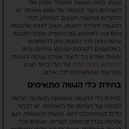
עצמו. בופה מעוצב ומסודר מזמין את
האורחים ויוצר תחושה של שפע ואיכות. יש
להקדיש מחשבה לעיצוב השולחן, לכלי
ההגשה ולסידור המנות. חשוב לוודא שהבופה
נגיש ונוח לשימוש, עם מספיק מקום לתנועה
וגישה נוחה לכל המנות. ניתן להשתמש
באלמנטים דקורטיביים כמו פרחים, נרות
ומפות שולחן כדי ליצור אווירה נעימה וחגיגית.
קייטרינג בופה חלבי
של הולי בייגל מציע
פתרונות שמתאימים לכל אירוע.
בחירת כלי הגשה מתאימים
בחירת כלי ההגשה משפיעה רבות על מראה
הבופה ועל הנוחות של האורחים. יש לבחור
כלים המתאימים לסוג המנות המוגשות, כגון
צלחות בגדלים שונים, קערות, מגשים וכלי