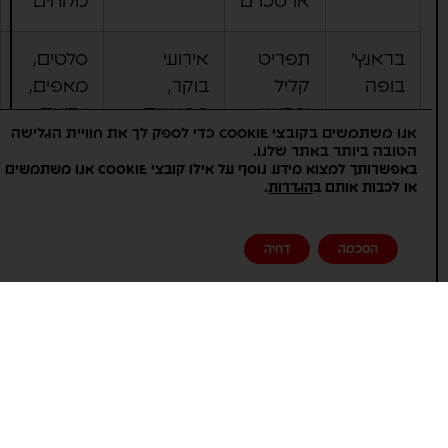
או סכו"ם
מלוחים
בראנץ'
תפריט
אירועי
סלטים,
בופה
קליל
בוקר,
מאפים,
ומרענן,
מפגשים
גבינות,
אנו משתמשים בקובצי Cookie כדי לספק לך את חוויית הגלישה
מנות
משפחתיים,
יוגורטים,
הטובה ביותר באתר שלנו.
בוקר
בריתות
פירות,
באפשרותך למצוא מידע נוסף על אילו קובצי Cookie אנו משתמשים
.
או לכבות אותם ב
הגדרות
וצהריים
קישים,
פשטידות
הסכמה
דחיה
הולי
מנות
אירועים
פסטות,
קלאסיק
חמות
משפחתיים,
דגים,
עם
ימי הולדת,
תפוחי
טאץ'
בר/בת
אדמה
קליל,
מצווה
מוקרמים,
סלטים,
סלטים
בייגלים
מגוונים,