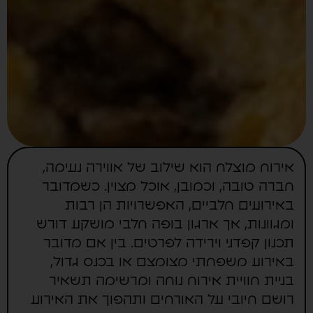
אירוח מוצלח הוא שילוב של אווירה נעימה,
חברה טובה, וכמובן, אוכל מצוין. כשמדובר
באירועים חלביים, האפשרויות הן רבות
ומגוונות, אך ארגון בופה חלבי מושקע דורש
תכנון קפדני וירידה לפרטים. בין אם מדובר
באירוע משפחתי מצומצם או בכנס גדול,
בניית חוויית אירוח נוחה ומרשימה תשאיר
רושם חיובי על האורחים ותהפוך את האירוע