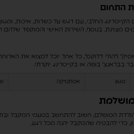
את התחום
ם הקייטרינג החלבי, עם דגש על כשרות, איכות, ומגו
ים מצוינת. בנוסף, השירות האישי והמוקפד שלהם הו
סיק" ו"הולי דלוקס", כל אחד יוכל למצוא את הארו
ר בבראנצ' בופה או בקייטרינג יוקרתי.
מגוון
אסתטיקה
שי
מושלמת
הולדת המושלם, חשוב להתחשב בטעמי המקבל ובתקצ
ן, כדי להבטיח שהמקבל יהנה מכל רגע.