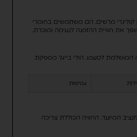
ון קולינרי מרשים. הם משתמשים בחומרי
פך את חוויית ההזמנה לנעימה ומוכרת.
חה המושלמת לטעמו. הולי בייגל מספקת
רות
גמישות
יב המיועד. החוויה הכוללת צריכה