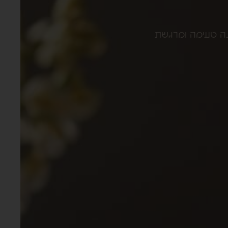
נה טעימה ומרגשת