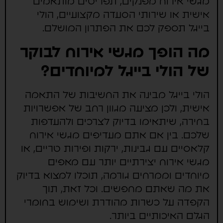
מגשי אירוח מפנקים, תפריטים מותאמים
אישית או שירותי הסעדה מקצועיים, הולי
בייגל תספק לכם את הפתרון המושלם.
מה הופך מגשי אירוח לבוקר
של הולי בייגל למיוחדים?
הולי בייגל מבינה את החשיבות של התאמה
אישית, ולכן מציעה מגוון רחב של אפשרויות
בחירה, שיתאימו בדיוק לצרכים ולהעדפות
שלכם. בין אם אתם מעדיפים מגשי אירוח
קלאסיים עם גבינות, ירקות ופירות טריים, או
מגשי אירוח יצירתיים יותר עם מאפים
מיוחדים וממרחים גורמה, תוכלו למצוא בדיוק
את מה שאתם מחפשים. וכל זאת, תוך
הקפדה על כשרות מהודרת ושימוש בחומרי
הגלם האיכותיים ביותר.