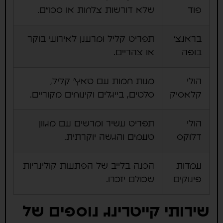
פוד
שלא דורשות צלחות או סכו"ם.
בראנצ'
תפריט קליל ומרענן לאירועי בוקר
בופה
או צהריים.
הולי
מנות חמות עם טאץ' קליל,
קלאסיק
סלטים, בייגלים וקינוחים מקוריים.
הולי
תפריט עשיר ומרשים עם מגוון
דלוקס
טעמים והגשה יוקרתית.
עמדות
הכנה בלייב של הפתעות קולינריות
פינוקים
שכולם יזכרו.
שירותי קייטרינג נוספים של