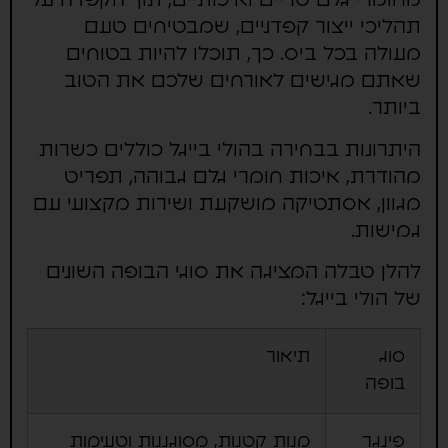
מחומרי גלם טריים ואיכותיים, תוך הקפדה על
תהליכי ייצור קפדניים, שמבטיחים טעם
מעולה בכל ביס. כך, תוכלו להיות בטוחים
שאתם מגישים לאורחים שלכם את הטוב
ביותר.
היתרונות בבחירה בהולי בייגל כוללים כשרות
מהודרת, איכות חומרי גלם גבוהה, תפריט
מגוון, אסתטיקה מושקעת ושירות מקצועי עם
גמישות.
להלן טבלה המציגה את סוגי הבופה השונים
של הולי בייגל:
סוג
תיאור
בופה
פינגר
מנות קטנות, מסוגננות וטעימות