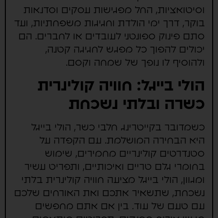
וסיטואציות, החל מפגישות עסקים וסדנאות
בוקר, דרך ימי הולדת וחגיגות משפחתיות, ועד
סתם פינוק ספונטני לעובדים או לחברים. הם
יכולים להפוך כל מפגש לחגיגה קטנה,
ולהוסיף לו נופך של שמחה וקסם.
הולי בייגל: חוויה קולינרית
כשרה ובלתי נשכחת
כשמדובר בקייטרינג חלבי כשר, הולי בייגל
היא הבחירה המושלמת. עם הקפדה על
סטנדרטים קולינריים מחמירים, שימוש
בחומרי גלם טריים ואיכותיים, ותפריט עשיר
ומגוון, הולי בייגל מציעה חוויה קולינרית בלתי
נשכחת, שתשאיר אתכם ואת האורחים שלכם
עם טעם של עוד. בין אם אתם מחפשים