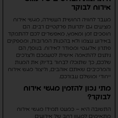
אירוח לבוקר
מעבר לחוויה החושית העשירה, מגשי אירוח
מציעים גם יתרונות פרקטיים רבים. הם
חוסכים זמן ומאמץ, מאפשרים לכם להתמקד
באירוע עצמו ולא בהכנות המרובות, ומספקים
פתרון אלגנטי ומסודר לאירוח. בנוסף, הם
ניתנים להתאמה אישית לטעמכם ולצרכים
שלכם, כך שתוכלו לבחור בדיוק את המנות
והמרכיבים שאתם אוהבים, וליצור מגש אירוח
ייחודי ומושלם עבורכם.
מתי נכון להזמין מגשי אירוח
לבוקר?
התשובה היא – כמעט תמיד! מגשי אירוח
מתאימים למגוון רחב של אירועים