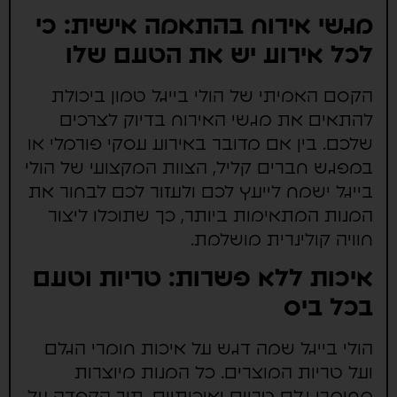
מגשי אירוח בהתאמה אישית: כי
לכל אירוע יש את הטעם שלו
הקסם האמיתי של הולי בייגל טמון ביכולת
להתאים את מגשי האירוח בדיוק לצרכים
שלכם. בין אם מדובר באירוע עסקי פורמלי או
במפגש חברים קליל, הצוות המקצועי של הולי
בייגל ישמח לייעץ לכם ולעזור לכם לבחור את
המנות המתאימות ביותר, כך שתוכלו ליצור
חוויה קולינרית מושלמת.
איכות ללא פשרות: טריות וטעם
בכל ביס
הולי בייגל שמה דגש על איכות חומרי הגלם
ועל טריות המוצרים. כל המנות מיוצרות