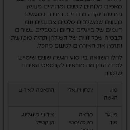
מאפים מלוחים קטנים ומדויקים מעניק
תחושת יוקרה מודרנית. בחירה במגשים
מגוונים שמשלבים סלטים צבעוניים עם
דגמים של בייגלים טריים ומטבלים עשירים
תבטיח שכל זווית של השולחן תהיה פוטוגנית
ותזמין את האורחים לטעום מהכל.
להלן השוואה בין סוגי הגשה שונים שיסייעו
לכם להבין מה מתאים לקונספט האירוע
שלכם:
סוג
יתרון ויזואלי
התאמה לאירוע
הגשה
פינגר
מראה
אירועי מינגלינג
פוד
מינימליסטי
וקוקטייל