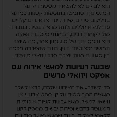
הוא לעולם לא להשאיר משטח ריק על
המגשים; השתמשו בתוספות קטנות כמו עלי
בזיליקום טריים, פירות יער או אגוזים קלויים
כדי למלא חללים ולתת מראה עשיר. בעבודה
מול לקוחות רבים, הבחנתי כי טעות נפוצה
היא עומס יתר של סוג מזון אחד, מה שיוצר
תחושה "כאוטית" בעין, בעוד שהפרדה חכמה
בין סגנונות מנות יוצרת סדר ויזואלי מושלם.
שבעה רעיונות למגשי אירוח עם
אפקט ויזואלי מרשים
כדי לשדרג את האירוע שלכם, כדאי לשלב
מגשים המבוססים על קונספט צבעוני או
נושאי. למשל, מגש גבינות קשות איכותיות
המעוטר בדבש ופירות יבשים מספק רקע
קלאסי לצילום, בעוד שמגש פינגר פוד עם