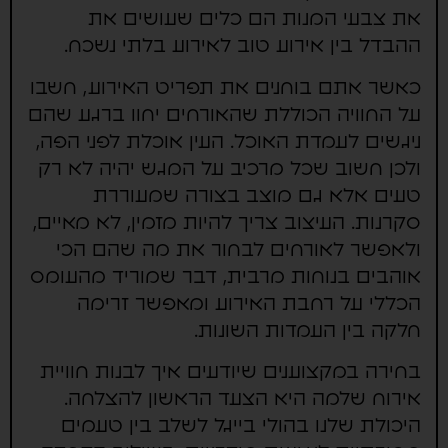
את צבעי המנות הם כלים שעושים את
ההבדל בין אירוע טוב לאירוע בלתי נשכח.
כאשר אתם בוחנים את תפריט האירוע, חשבו
על החוויה הכוללת שהאורחים יחוו ברגע שהם
ניגשים לעמדת האוכל. העין אוכלת לפני הפה,
ולכן חשוב שכל מרכיב על המגש יהיה לא רק
טעים אלא גם מוצב בצורה שמעוררת
סקרנות. העיצוב צריך להיות מזמין, לא מאיים,
ולאפשר לאורחים לבחור את מה שהם הכי
אוהבים בנוחות מרבית, דבר שמוריד מהעומס
הכללי על רחבת האירוע ומאפשר זרימה
חלקה בין העמדות השונות.
בחירה במקצוענים שיודעים איך לבנות חוויית
אירוח שלמה היא הצעד הראשון להצלחה.
היכולת שלנו בהולי בייגל לשלב בין טעמים