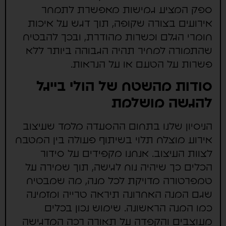
ספק המציע גמישות מאפשרת לתמחר
אירועים בצורה שקופה, תוך דגש על איכות
חומרי הגלם וכשרות מהודרת, ובכך להבטיח
שהתמורה למחיר תהיה הגבוהה ביותר ללא
פשרות על הטעם או על הנראות.
סודות מהשטח של הולי בייגל
להגשה מושלמת
הניסיון שלנו בתחום ההסעדה מלמד שעיצוב
אירוע מוצלח תלוי בשיתוף פעולה בין המטבח
לצוות העיצוב. אנחנו מקפידים על סידור
הכלים כך שיהיה נוח לגישה, תוך שמירה על
טמפרטורה מדויקת לכל מנה, מה שמבטיח
שגם המנה האחרונה תיראה טרייה ומזמינה
כמו המנה הראשונה. שימוש נכון בכלים
מעוצבים והקפדה על תאורה רכה המדגישה