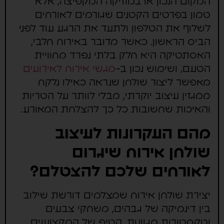
המקום הנכון או במוזיקה המקפיצה, אלא
טמון בפרטים הקטנים שגורמים לאורחים
לשלוף את הטלפון ולתעד את הרגע עוד לפני
הביס הראשון. כאשר מדובר באירוח חלבי,
האסתטיקה היא חלק בלתי נפרד מחוויית
הטעם, ושימוש נכון ב-
מגשי אירוח לאירועים
מאפשר ליצור שולחן שנראה כאילו נלקח
ממגזין עיצוב יוקרתי, מבלי לוותר על הטריות
והאיכות שחשובות כל כך להצלחת המאורע.
מהם העקרונות לעיצוב
שולחן אירוח שיגרום
לאורחים שלכם להצטלם?
יצירת שולחן אירוח שמצלמים דורשת שילוב
בין דינמיקה של גבהים, משחקי צבעים
וטקסטורות מגוונות. הטיפ של המקצוענים