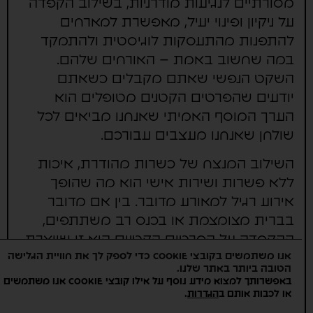
מסורתיים לנגיעות מודרניות, בשילוב הקפדה
על ניקיון ופינוי יעיל, מאפשרת למארחים
להתפנות מהתעסקות לוגיסטית ולהתמקד
במה שחשוב באמת – האורחים שלהם.
השקט הנפשי שאתם מקבלים כשאתם
יודעים שהפרטים הקטנים מטופלים הוא
הערך המוסף האמיתי שאנחנו מביאים לכל
שולחן שאנחנו מעצבים עבורכם.
השילוב המנצח של כשרות מהודרת, איכות
ללא פשרות ושירות אישי הוא מה שהופך
אירוע רגיל למאורע מדובר. בין אם מדובר
בברית מצומצמת או בכנס רב משתתפים,
ההקפדה על הפרטים הקטנים היא זו שיוצרת
אנו משתמשים בקובצי Cookie כדי לספק לך את חוויית הגלישה
את המראה האלגנטי והטעם שנשאר בזיכרון
הטובה ביותר באתר שלנו.
הרבה אחרי שהאורחים עוזבים את המקום,
באפשרותך למצוא מידע נוסף על אילו קובצי Cookie אנו משתמשים
.
או לכבות אותם ב
הגדרות
כשהם לוקחים איתם זיכרון של אירוע שהיה