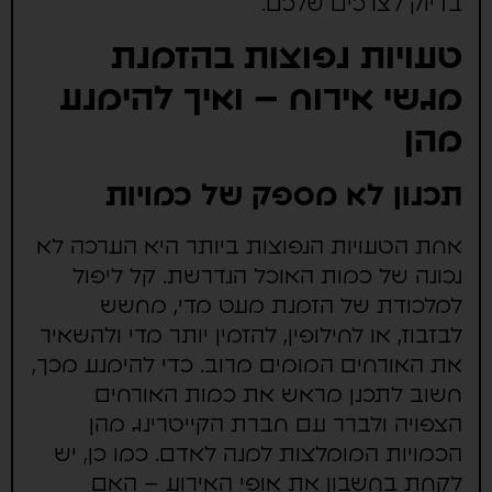
בדיוק לצרכים שלכם.
טעויות נפוצות בהזמנת
מגשי אירוח – ואיך להימנע
מהן
תכנון לא מספק של כמויות
אחת הטעויות הנפוצות ביותר היא הערכה לא
נכונה של כמות האוכל הנדרשת. קל ליפול
למלכודת של הזמנת מעט מדי, מחשש
לבזבוז, או לחילופין, להזמין יותר מדי ולהשאיר
את האורחים המומים מרוב. כדי להימנע מכך,
חשוב לתכנן מראש את כמות האורחים
הצפויה ולברר עם חברת הקייטרינג מהן
הכמויות המומלצות למנה לאדם. כמו כן, יש
לקחת בחשבון את אופי האירוע – האם