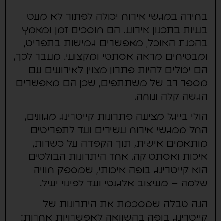
בחירה במגשי אירוח יכולה לפתור לא מעט
בעיות בתכנון אירוע. הם חוסכים זמן ומאמץ
בהכנת האוכל, מאפשרים גמישות בתפריט,
ומבטיחים מראה אסתטי ומקצועי. מעבר לכך,
הם יכולים להיות פתרון מצוין לאירועים עם
מספר רב של משתתפים, שכן הם מאפשרים
הגשה קלה ונוחה.
הולי בייגל מציעה פתרונות קייטרינג מגוונים,
החל ממגשי אירוח עשירים ועד לתפריטים
מותאמים אישית, תוך הקפדה על כשרות,
איכות ואסתטיקה. אחד היתרונות הבולטים
הוא קייטרינג בופה איכותי, שמספק חוויה
שלמה – מעיצוב אלגנטי ועד לפינוי יעיל.
הנה טבלה שמסכמת את היתרונות של
קייטרינג בופה בהשוואה לאפשרויות אחרות: