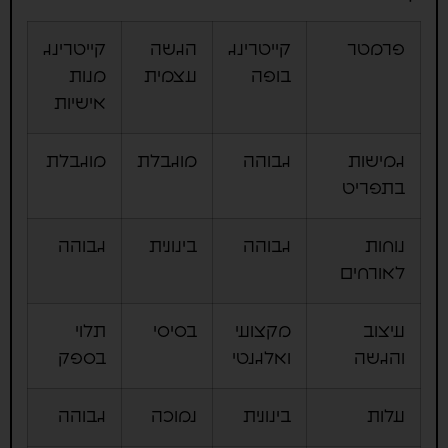
פרמטר
קייטרינג
הגשה
קייטרינג
בופה
עצמית
מנות
אישיות
גמישות
גבוהה
מוגבלת
מוגבלת
בתפריט
נוחות
גבוהה
בינונית
גבוהה
לאורחים
עיצוב
מקצועי
בסיסי
תלוי
והגשה
ואלגנטי
בספק
עלות
בינונית
נמוכה
גבוהה