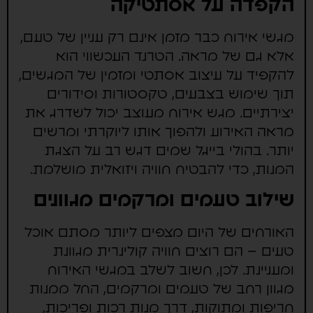
הקפדה על אסתטיקה
מגשי אירוח כבר מזמן אינם רק עניין של טעם,
אלא גם של מראה. הטרנד העכשווי הוא
להקפיד על עיצוב אסתטי ומזמין של המגשים,
תוך שימוש בצבעים, טקסטורות וסידורים
יצירתיים. מגש אירוח מעוצב יכול לשדרג את
מראה האירוע ולהפוך אותו ליוקרתי ומרשים
יותר. בהולי בייגל שמים דגש רב על הצגת
המנות, כדי להבטיח חוויה ויזואלית מושלמת.
שילוב טעמים ומרקמים מגוונים
האורחים של היום מצפים ליותר מסתם אוכל
טעים – הם רוצים חוויה קולינרית מגוונת
ומעניינת. לכן, חשוב לשלב במגשי האירוח
מגוון רחב של טעמים ומרקמים, החל ממנות
חריפות ומתוקות, דרך מנות רכות ופריכות,