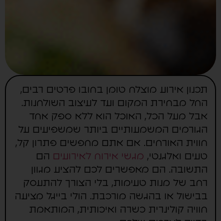
תכנון אירוע מוצלח טומן בחובו פרטים רבים,
החל מבחירת המקום ועד לעיצוב השולחנות.
אבל מעל הכל, האוכל הוא ללא ספק אחד
הגורמים המשמעותיים ביותר שמשפיעים על
חווית האורחים. אם אתם מחפשים פתרון קל,
טעים ואלגנטי,
מגשי אירוח לאירועים
הם
התשובה. הם מאפשרים לכם להציע מגוון
רחב של מנות טעימות, בלי הצורך להתעסק
בבישול או בהגשה מורכבת. הולי בייגל מציעה
חוויה קולינרית כשרה ואיכותית, המותאמת