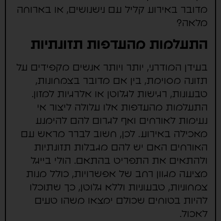
מדובר באירוע קליל עם נישנושים, או בארוחה
מלאה?
התעלמות מהעדפות תזונתיות
בעידן המודרני, יותר ויותר אנשים מקפידים על
תזונה מסוימת, בין אם מדובר בצמחונות,
טבעונות, רגישות לגלוטן או אלרגיות למזון.
התעלמות מהעדפות אלו עלולה ליצור אי
נעימות לאורחים ואף לגרום להם להימנע
מאכילה באירוע. לכן, חשוב לברר מראש עם
האורחים האם יש להם מגבלות תזונתיות
ולהתאים את התפריט בהתאם. הולי בייגל
מציעה מגוון רחב של אפשרויות, כולל מנות
צמחוניות, טבעוניות וללא גלוטן, כך שתוכלו
להיות בטוחים שכולם ימצאו משהו טעים
לאכול.