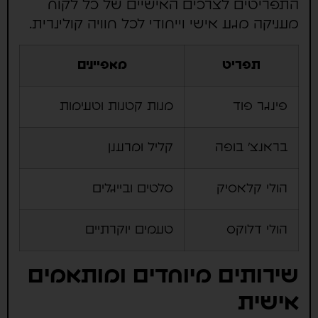
התפריטים לצרכים האישיים של כל לקוח
מעניקה מגע אישי וייחודי לכל חוויה קולינרית.
תפריט
מאפיינים
פינגר פוד
מנות קטנות וטעימות
בראנצ' בופה
קליל ומרענן
הולי קלאסיק
סלטים ובייגלים
הולי דלוקס
טעמים יוקרתיים
שירותים מיוחדים ומותאמים
אישית