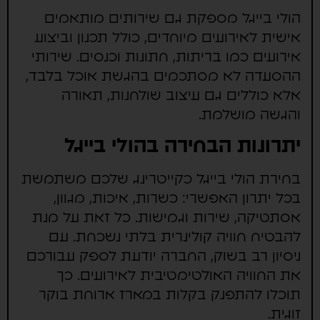
הולי בייגל מספקת גם שירותים מותאמים
אישית לאירועים מיוחדים, כולל תכנון וביצוע
אירועים כמו בריתות, חתונות וכנסים. שירותי
ההסעדה לא מסתכמים בהגשת אוכל בלבד,
אלא כוללים גם עיצוב שולחנות, תאורה
והגשה מושלמת.
יתרונות הבחירה בהולי בייגל
בחירת הולי בייגל כקייטרינג שלכם משתמשת
בכל יתרון האפשרי: כשרות, איכות, מגוון,
אסתטיקה, שירות וגמישות. כל זאת על מנת
להבטיח חוויה קולינרית בלתי נשכחת. עם
ניסיון רב בשוק, החברה יודעת לספק עבורכם
את החוויה האולטימטיבית לאירועים. כך
תוכלו להתפנק בקלות במארז ארוחת בוקר
זוגית.