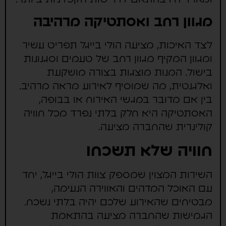
מגוון רחב ואסתטיקה מרהיבה
לצד האיכות, מציעה הולי בייגל תפריט עשיר
ומגוון המקיף מגוון רחב של טעמים וסגנונות
בישול. המנות מוצגות בצורה מושקעת
ואלגנטית, מה שמוסיף לאירוע מראה מרהיב.
בין אם מדובר במגשי האירוח או בבופה,
האסתטיקה היא חלק בלתי נפרד מכל חוויה
קולינרית שהחברה מציעה.
חוויה שלא תשכחו
השירות המצוין שמספק צוות הולי בייגל, יחד
עם האוכל המדהים והאווירה הנעימה,
מבטיחים שהאירוע שלכם יהיה בלתי נשכח.
הגמישות שהחברה מציעה בהתאמת