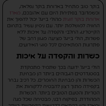
בוקר טוב מתחיל בארוחת בוקר נפלאה,
וכשמדובר בפתיחת היום עם אהובכם,
מארז
ארוחת בוקר זוגית
מהולי בייגל יכול להפוך את
החוויה למושלמת יותר. עם ניסיון עשיר בתחום
הקייטרינג החלבי והקפדה על איכות ללא
פשרות, הולי בייגל מציעה מגוון רחב של
פתרונות המתאימים לכל סוגי האירועים.
כשרות והקפדה על איכות
הולי בייגל ידועה בכך שתמיד מתמקדת
בסטנדרטים הגבוהים ביותר הן מבחינת
הכשרות והן מבחינת החומרים. כל רכיב נבחר
בקפידה מתוך רצון להבטיח ללקוחות את
הטריות והטעם הטובים ביותר. הכשרות
המהודרת, בפיקוח רבני, מבטיחה שכל מנה
ומארז יהיו בהתאם לדרישות הקפדניות ביותר.