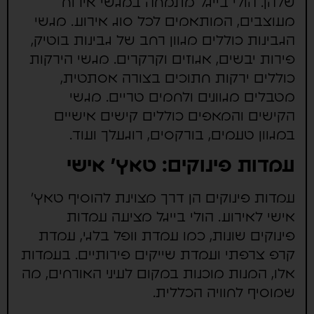
שלהן. הולי בייגל מתמחה במגשי אירוח
מעוצבים, המותאמים לכל סוג אירוע. מגשי
הגבינות כוללים מגוון רחב של גבינות בוטיק,
פירות יבשים, אגוזים וקרקרים. מגשי הירקות
כוללים ירקות חתוכים בצורה אסתטית,
מטבלים מגוונים ולחמים טריים. מגשי
הקישים והמאפים כוללים קישים אישיים
במגוון טעמים, בורקסים, רוגעלך ועוד.
עמדות פינוקים: טאץ' אישי
עמדות פינוקים הן דרך מצוינת להוסיף טאץ'
אישי לאירוע. הולי בייגל מציעה עמדות
פינוקים שונות, כמו עמדת וופל בלגי, עמדת
קרפ צרפתי ועמדת שייקים פירותיים. בעמדות
אלו, המנות מוכנות במקום לעיני האורחים, מה
שמוסיף לחוויה הכללית.