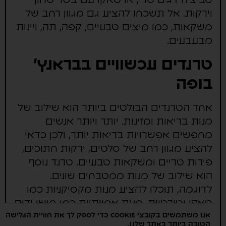
וירקות. אל תשכחו להציע גם מגוון רחב של
משקאות, כמו מיצים טבעיים, קפה, תה, ויינות
מבעבעים.
טרנדים עכשוויים בבראנץ'
בופה
אחד הטרנדים הבולטים ביותר הוא שילוב של
מנות בריאות ומזינות. יותר ויותר אנשים
מחפשים אפשרויות בריאות יותר, ולכן כדאי
להציע מגוון רחב של סלטים, ירקות חתוכים,
פירות טריים ומשקאות טבעיים. טרנד נוסף
הוא שילוב של מנות ממטבחים שונים.
לדוגמה, תוכלו להציע מנות מקסיקניות כמו
טאקו וטורטיות, מנות אסייתיות כמו סושי ודים
אנו משתמשים בקובצי Cookie כדי לספק לך את חוויית הגלישה
סאם, או מנות ים תיכוניות כמו חומוס ופלאפל.
הטובה ביותר באתר שלנו.