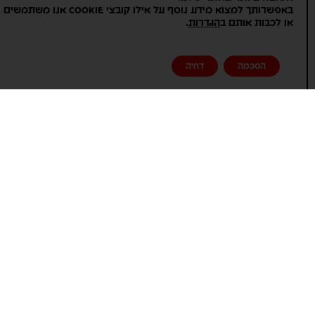
באפשרותך למצוא מידע נוסף על אילו קובצי Cookie אנו משתמשים
הנה טבלה המציגה את ההבדלים בין סוגי
.
או לכבות אותם ב
הגדרות
בראנץ' בופה שונים:
הסכמה
דחיה
סוג
מאפיינים
קהל יעד
רמת
בופה
מרכזיים
מחיר
בראנץ'
מנות בוקר
משפחות,
בינוני
קלאסי
מוכרות
חברים
(ביצים,
פנקייקים)
בראנץ'
דגש על
חובבי
גבוה
בריאותי
מרכיבים
בריאות
טבעיים
ואורגניים