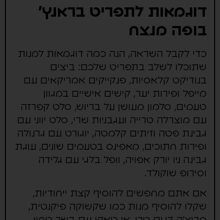
דוגמאות לתפריט בראנץ'
בופה מנצח
כדי לקבל השראה, הנה כמה דוגמאות למנות
שתוכלו לשלב בתפריט שלכם: ביצים
בנודיקט קלאסיות, פנקייקים אמריקאים עם
מייפל ופירות יער, קישים אישיים במגוון
טעמים, סלמון מעושן על בריוש, סלט קפרזה
עם מוצרלה טרייה ועגבניות שרי, סלט יווני עם
גבינת פטה וזיתים קלמטה, יוגורט עם גרנולה
ופירות חתוכים, מאפינס בטעמים שונים, עוגת
גבינה ניו יורק אפויה, וופל בלגי עם גלידה
וסירופ שוקולד.
אם אתם מחפשים להוסיף קצת ייחודיות,
שקלו להוסיף מנות כמו שקשוקה פיקנטית,
סביצ'ה דגים טרי, או טאקו עם בשר טחון