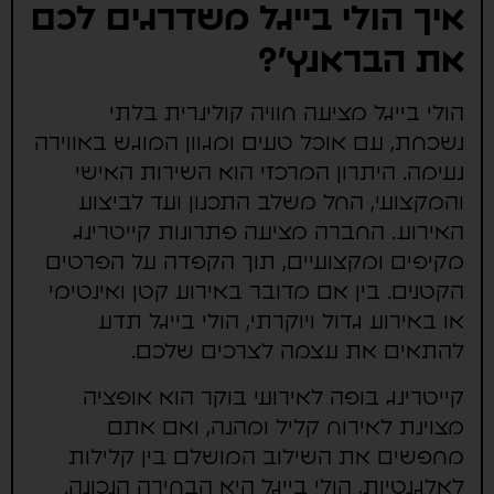
איך הולי בייגל משדרגים לכם
את הבראנץ'?
הולי בייגל מציעה חוויה קולינרית בלתי
נשכחת, עם אוכל טעים ומגוון המוגש באווירה
נעימה. היתרון המרכזי הוא השירות האישי
והמקצועי, החל משלב התכנון ועד לביצוע
האירוע. החברה מציעה פתרונות קייטרינג
מקיפים ומקצועיים, תוך הקפדה על הפרטים
הקטנים. בין אם מדובר באירוע קטן ואינטימי
או באירוע גדול ויוקרתי, הולי בייגל תדע
להתאים את עצמה לצרכים שלכם.
קייטרינג בופה לאירועי בוקר הוא אופציה
מצוינת לאירוח קליל ומהנה, ואם אתם
מחפשים את השילוב המושלם בין קלילות
לאלגנטיות, הולי בייגל היא הבחירה הנכונה.