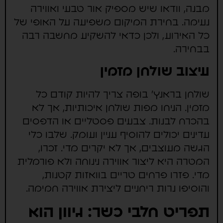
מבנה, וודאו שיש מספיק אור טבעי ואווירה
נעימה. בחירת המיקום משפיעה על האופי של
כל האירוע, ולכן כדאי להשקיע מחשבה רבה
בבחירה.
עיצוב שולחן מזמין
שולחן בראנץ' בופה צריך להיות קודם כל
מזמין. הניחו מפות שולחן איכותיות, אך לא
בהכרח לבנות. צבעים פסטליים או הדפסים
עדינים יכולים להוסיף עניין ועומק. שלבו כלי
הגשה מעוצבים, אך לא יקרים מדי. זכרו,
המטרה היא ליצור אווירה נינוחה ולא פורמלית
מדי. פזרו פרחים טריים בוואזות קטנות,
והוסיפו נרות ריחניים ליצירת אווירה חמימה.
תפריט חלבי כשר: גיוון הוא