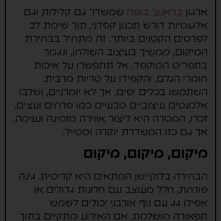
ארגון
בראנצ' בופה
שמשדר גם קלילות וגם
אלגנטיות דורש תכנון קפדני, תוך שימת לב
לפרטים הקטנים ביותר. זה מתחיל בבחירת
המיקום, ממשיך בעיצוב השולחן, ונגמר
בתפריט המוקפד. אל תתפשרו על איכות
חומרי הגלם, והקפידו על טריות מרבית.
השתמשו בכלים יפים, אך לא יומרניים, ושלבו
אלמנטים עיצוביים טבעיים כמו פרחים ועצים.
זכרו, המטרה היא ליצור אווירה מזמינה ונעימה,
אך גם כזו המשדרת יוקרה וסטייל.
מיקום, מיקום, מיקום
הבחירה בלוקיישן המתאים היא קריטית. גינה
פורחת, חלל מעוצב עם חלונות גדולים או
אפילו גג עם נוף אורבני יכולים לשמש
תפאורה מושלמת. אם האירוע מתקיים בתוך