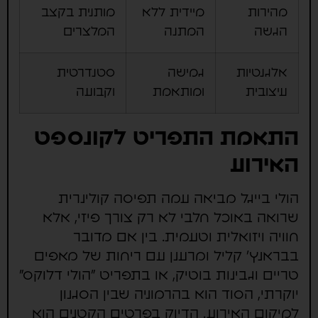
מהירות
מיידית ללא
מותנית בקצב
הגשה
המתנה
המלצרים
אלגנטיות
גמישה
סטנדרטית
עיצובית
ומותאמת
וקבועה
התאמת התפריט לקונספט
האירוע
הולי בייגל מביאה עמה תפיסה קולינרית
שרואה באוכל חלבי לא רק צורך פיזי, אלא
חוויה ויזואלית וטעמית. בין אם מדובר
בבראנץ' קליל ומרענן עם ריחות של מאפים
טריים וגבינות בוטיק, או בתפריט "הולי דלוקס"
יוקרתי, הסוד הוא בהרמוניה שבין הסגנון
למיקום האירוע. הדיוק בפרטים הקטנים הוא