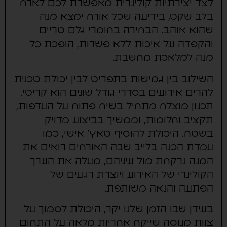
לצד יצירתיות קולינרית מאפשרת לכם לארח
בלב שקט, בידיעה שכל אורח ימצא מנה
שהוא אוהב. הבחירה בחומרי גלם טריים
והקפדה על איכות ללא פשרות, הופכת כל
מנה למלאכת מחשבת.
השילוב בין גמישות בתפריט לבין יכולת טכנית
להרים אירועים בסדרי גודל שונים הוא קריטי.
תכנון מוצלח מתחיל בשיח פתוח על העדפות,
תקציב וחלומות, וממשיך בביצוע מדויק
בשטח. היכולת להוסיף טאץ' אישי, כמו
עמדת הכנה בלייב שבה האורחים רואים את
המנה נרקחת מול עיניהם, מעלה את הערך
הקולינרי של האירוע ויוצרת רגעים של
הפתעה והנאה משותפת.
בעידן שבו הזמן שלנו יקר, היכולת לסמוך על
צוות מנוסה שייקח אחריות מלאה על התחום