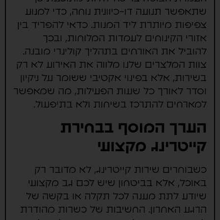
שתאפשר תנועה דו-כיוונית נוחה, כדי למנוע
צפיפות מיותרת ליד המנות. כדאי להפריד בין
אזורי הקינוחים לעמדות המלוחות, ובכך
להוביל את האורחים בתהליך קולינרי מובנה.
צוות המלצרים שלנו מלווה את האירוע לא רק
בשירות, אלא בפינוי אקטיבי ששומר על ניקיון
וסדר לאורך כל שעות הפעילות, מה שמאפשר
למארחים להתרכז בשיחות ולא בתיפעול.
הערך המוסף בבחירת
קייטרינג מקצועי
כשבוחרים שירות קייטרינג, לא מדובר רק
באוכל, אלא בביטחון שיש לכם גב מקצועי
שיודע לתת מענה לכל תקלה או בקשה של
הרגע האחרון. החשיבות של כשרות מהודרת