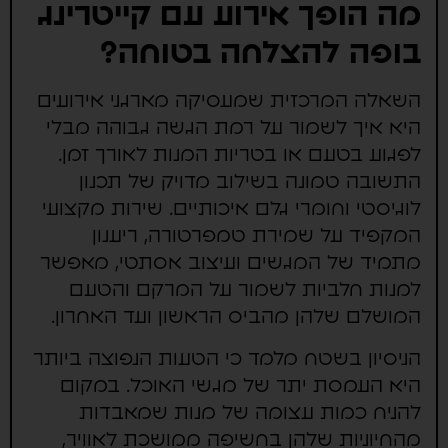
מה הופך אירוע עם קייטרינג
בופה להצלחה בטוחה?
השאלה המרכזית שמעסיקה מארגני אירועים
היא איך לשמור על רמת הגשה גבוהה מבלי
לפגוע בטעם או בטריות המנות לאורך זמן.
התשובה טמונה בשילוב מדויק של תכנון
לוגיסטי וחומרי גלם איכותיים. שירות מקצועי
המקפיד על שמירת טמפרטורה, ריענון
מתמיד של המגשים ועיצוב אסתטי, מאפשר
למנות חלביות לשמור על המרקם והטעם
המושלם שלהן מהביס הראשון ועד האחרון.
הניסיון בשטח מלמד כי הטעות הנפוצה ביותר
היא העמסת יתר של מגשי האוכל. במקום
להניח כמות עצומה של מנות שמאבדות
מהחיוניות שלהן בחשיפה ממושכת לאוויר,