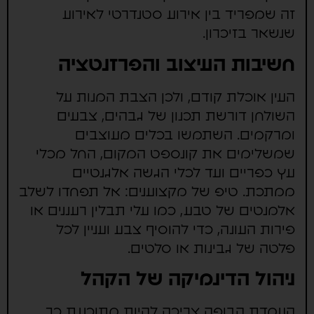
זה שמפריד בין אירוע סטנדרטי לאירוע
שנשאר בזיכרון.
חשיבות העיצוב והפרזנטציה
העין אוכלת קודם, ולכן הצבת המנות על
השולחן דורשת תכנון של גבהים, צבעים
ומרקמים. השתמשו בכלים מעוצבים
שמשלימים את קונספט המקום, החל מכלי
עץ כפריים ועד לכלי הגשה אלגנטיים
ממתכת. טיפ של מקצוענים: אל תפחדו לשלב
אלמנטים של טבע, כמו עלי תבלין רעננים או
פירות העונה, כדי להוסיף צבע ועניין לכל
פלטה של גבינות או סלטים.
ניהול הדינמיקה של הקהל
העמדת הבופה צריכה להיות מתוכננת כך