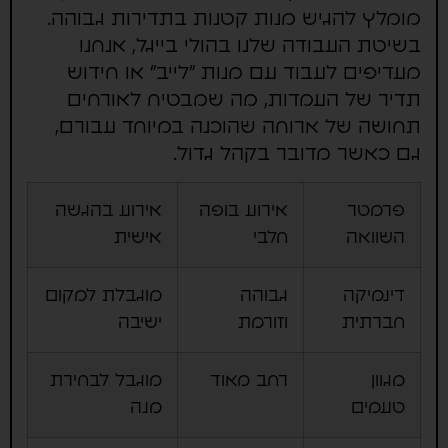
מומלץ להגיש מנות קטנות בתדירות גבוהה.
בשיטת העבודה שלנו בהולי בייגל, אנחנו
מעדיפים לעבוד עם מנות "לייב" או חידוש
תדיר של העמדות, מה שמבטיח לאורחים
תחושה של ארוחה שהוכנה במיוחד עבורם,
גם כאשר מדובר בקהל גדול.
פרמטר
אירוע בופה
אירוע בהגשה
השוואה
חלבי
אישית
דינמיקה
גבוהה
מוגבלת למקום
חברתית
וזורמת
ישיבה
מגוון
רחב מאוד
מוגבל לבחירת
טעמים
מנה