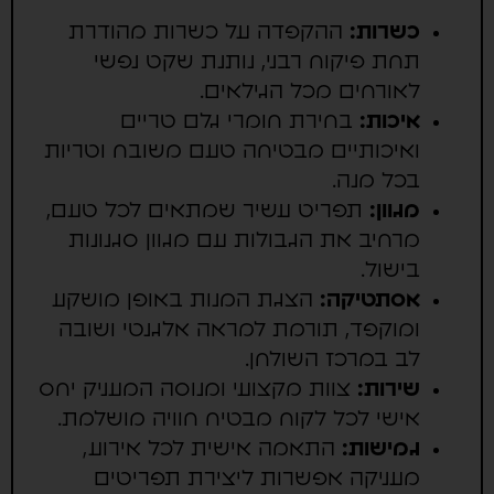
כשרות:
ההקפדה על כשרות מהודרת
תחת פיקוח רבני, נותנת שקט נפשי
לאורחים מכל הגילאים.
איכות:
בחירת חומרי גלם טריים
ואיכותיים מבטיחה טעם משובח וטריות
בכל מנה.
מגוון:
תפריט עשיר שמתאים לכל טעם,
מרחיב את הגבולות עם מגוון סגנונות
בישול.
אסתטיקה:
הצגת המנות באופן מושקע
ומוקפד, תורמת למראה אלגנטי ושובה
לב במרכז השולחן.
שירות:
צוות מקצועי ומנוסה המעניק יחס
אישי לכל לקוח מבטיח חוויה מושלמת.
גמישות:
התאמה אישית לכל אירוע,
מעניקה אפשרות ליצירת תפריטים