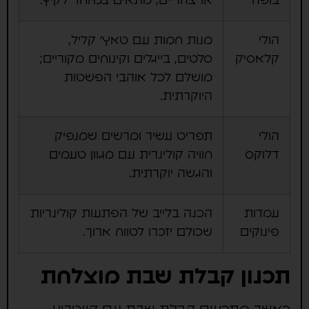
בופה
או צהריים, מתאים במיוחד לקיץ.
הולי
מנות חמות עם טאץ' קליל,
קלאסיק
סלטים, בייגלים וקינוחים מקוריים;
מושלם לכל אוהבי הפשטות
היוקרתית.
הולי
תפריט עשיר ומרשים שמנפיק
דלוקס
חוויה קולינרית עם מגוון טעמים
והגשה יוקרתית.
עמדות
הכנה בלייב של הפתעות קולינריות
פינוקים
שכולם יזכרו לטווח ארוך.
תכנון קבלת שבת מוצלחת