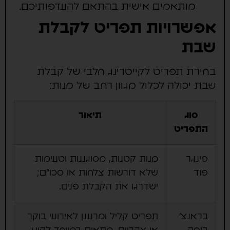
מותאמים אישית בהתאם להעדפותיכם.
אפשרויות תפריט לקבלת
שבת
בחירת תפריט לקייטרינג חלבי של קבלת
שבת יכולה לכלול מגוון רחב של מנות:
סוג
תיאור
התפריט
פינגר
מנות קטנות, מסוגננות וטעימות
פוד
שלא דורשות צלחות או סכו"ם;
ישדרגו את הקבלת פנים.
בראנצ'
תפריט קליל ומרענן לאירועי בוקר