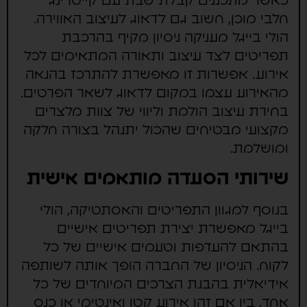
כאשר מתכננים קבלת שבת עם קייטרינג
חלבי מוכן, חשוב גם לדאוג לעיצוב האווירה.
הולי בייגל מעניקה ניסיון מקיף בהרכבת
תפריטים לצד עיצוב ותאורה המתאימים לכל
אירוע. אפשרות זו מאפשרת להתרכז בהנאה
מהאירוע עצמו במקום לדאוג לשאר הפרטים.
בחירת עיצוב הולמת וליווי של צוות מלצרים
מקצועי מבטיחים שהכול יתנהל בצורה חלקה
ומושלמת.
שירותי הסעדה מותאמים אישית
בנוסף למגוון התפריטים והאסתטיקה, הולי
בייגל מאפשרת יצירת תפריטים אישיים
בהתאם להעדפות וטעמים אישיים של כל
לקוח. הניסיון של החברה הופך אותה לשותפה
אידיאלית בהבנת הצרכים המיוחדים של כל
אחד, בין אם זהו אירוע קטן ואינטימי או כנס