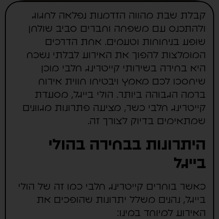
קבלת שבת מהווה הזדמנות נפלאה לחגוג
ולהתכנס עם משפחה וחברים סביב שולחן
שופע בניחוחות וטעמים. אחת הדרכים
המומלצות להפוך את האירוע לבלתי נשכח
היא בחירה בשירותי קייטרינג חלבי מוכן
שיחסכו לכם מאמץ ויבטיחו חווית אירוח
ברמה הגבוהה ביותר. הולי בייגל, מסעדת
קייטרינג חלבי כשר, מציעה פתרונות מגוונים
שמתאימים בדיוק לצורך זה.
היתרונות בבחירה בהולי
בייגל
כאשר בוחרים קייטרינג חלבי כמו זה של הולי
בייגל, נהנים משלל יתרונות שהופכים את
האירוע למיוחד במינו: